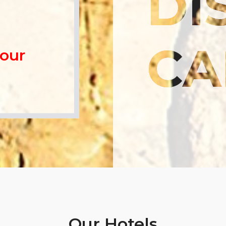
DI
CA
tour
Our Hotels