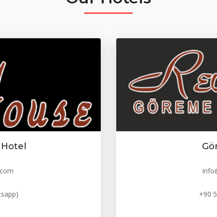
 Hotel
Gö
.com
inf
tsapp)
+90 5