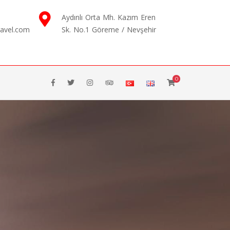
Aydınlı Orta Mh. Kazım Eren
ravel.com
Sk. No.1 Göreme / Nevşehir
0