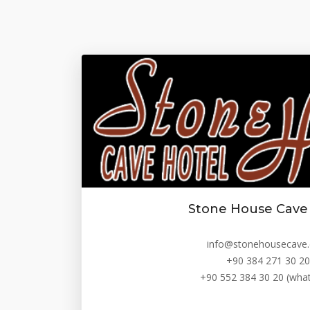
Stone House Cave
info@stonehousecave
+90 384 271 30 20
+90 552 384 30 20 (wha