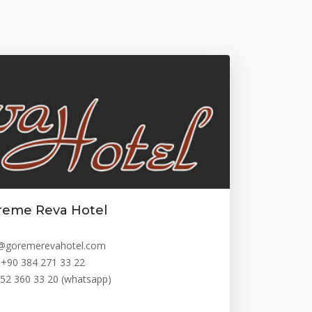
reme Reva Hotel
o@goremerevahotel.com
+90 384 271 33 22
52 360 33 20 (whatsapp)