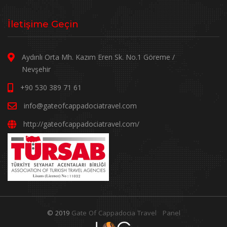
İletişime Geçin
Aydınlı Orta Mh. Kazım Eren Sk. No.1 Göreme /
Nevşehir
+90 530 389 71 61
info@gateofcappadociatravel.com
http://gateofcappadociatravel.com/
© 2019
Gate Of Cappadocia Travel
Panel