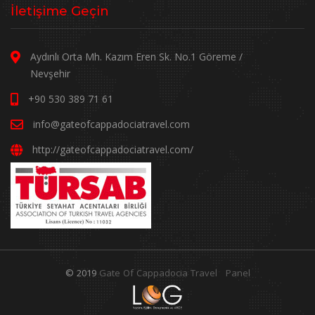
İletişime Geçin
Aydınlı Orta Mh. Kazım Eren Sk. No.1 Göreme /
Nevşehir
+90 530 389 71 61
info@gateofcappadociatravel.com
http://gateofcappadociatravel.com/
© 2019
Gate Of Cappadocia Travel
Panel