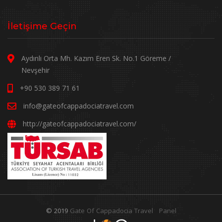
İletişime Geçin
Aydınlı Orta Mh. Kazım Eren Sk. No.1 Göreme /
Nevşehir
+90 530 389 71 61
info@gateofcappadociatravel.com
http://gateofcappadociatravel.com/
© 2019
Gate Of Cappadocia Travel
Panel